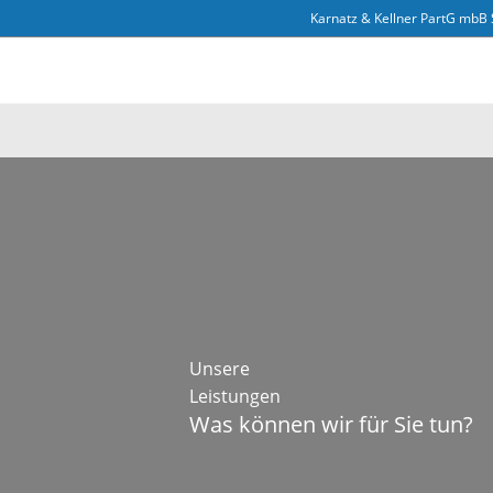
Zum
Karnatz & Kellner PartG mbB 
Inhalt
springen
Unsere
Leistungen
Was können wir für Sie tun?