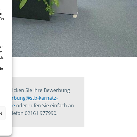
,
en
IDs
er
om
ds
ie
te schicken Sie Ihre Bewerbung
bewerbung@stb-karnatz-
lner.de
oder rufen Sie einfach an
er Telefon 02161 977990.
N