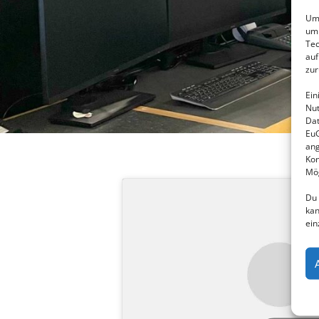
Um 
um 
Tec
auf
zur
Ein
Nut
Dat
EuG
ang
Kon
Mög
Du 
kan
ein