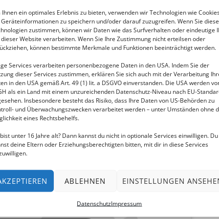
Ihnen ein optimales Erlebnis zu bieten, verwenden wir Technologien wie Cookies
Geräteinformationen zu speichern und/oder darauf zuzugreifen. Wenn Sie dies
hnologien zustimmen, können wir Daten wie das Surfverhalten oder eindeutige 
 dieser Website verarbeiten. Wenn Sie Ihre Zustimmung nicht erteilsen oder
ückziehen, können bestimmte Merkmale und Funktionen beeinträchtigt werden.
ige Services verarbeiten personenbezogene Daten in den USA. Indem Sie der
zung dieser Services zustimmen, erklären Sie sich auch mit der Verarbeitung Ihr
en in den USA gemäß Art. 49 (1) lit. a DSGVO einverstanden. Die USA werden v
H als ein Land mit einem unzureichenden Datenschutz-Niveau nach EU-Standar
esehen. Insbesondere besteht das Risiko, dass Ihre Daten von US-Behörden zu
troll- und Überwachungszwecken verarbeitet werden – unter Umständen ohne d
lichkeit eines Rechtsbehelfs.
bist unter 16 Jahre alt? Dann kannst du nicht in optionale Services einwilligen. Du
Bit
nst deine Eltern oder Erziehungsberechtigten bitten, mit dir in diese Services
zuwilligen.
an
kel
unt
AKZEPTIEREN
ABLEHNEN
EINSTELLUNGEN ANSEHE
Datenschutz
Impressum